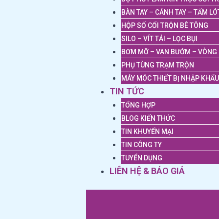
BÀN TAY – CÁNH TAY – TẤM LÓ
HỘP SỐ CỐI TRỘN BÊ TÔNG
SILO – VÍT TẢI – LỌC BỤI
BƠM MỠ – VAN BƯỚM – VÒNG 
PHỤ TÙNG TRẠM TRỘN
MÁY MÓC THIẾT BỊ NHẬP KHẨU
TIN TỨC
TỔNG HỢP
BLOG KIẾN THỨC
TIN KHUYẾN MẠI
TIN CÔNG TY
TUYỂN DỤNG
LIÊN HỆ & BÁO GIÁ