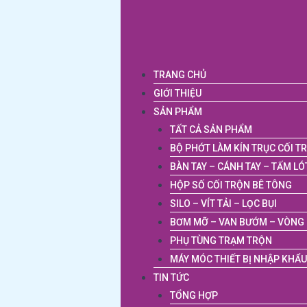
TRANG CHỦ
GIỚI THIỆU
SẢN PHẨM
TẤT CẢ SẢN PHẨM
BỘ PHỚT LÀM KÍN TRỤC CỐI T
BÀN TAY – CÁNH TAY – TẤM LÓ
HỘP SỐ CỐI TRỘN BÊ TÔNG
SILO – VÍT TẢI – LỌC BỤI
BƠM MỠ – VAN BƯỚM – VÒNG 
PHỤ TÙNG TRẠM TRỘN
MÁY MÓC THIẾT BỊ NHẬP KHẨU
TIN TỨC
TỔNG HỢP