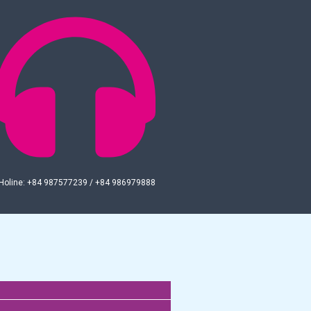
Holine: +84 987577239 / +84 986979888
Menu