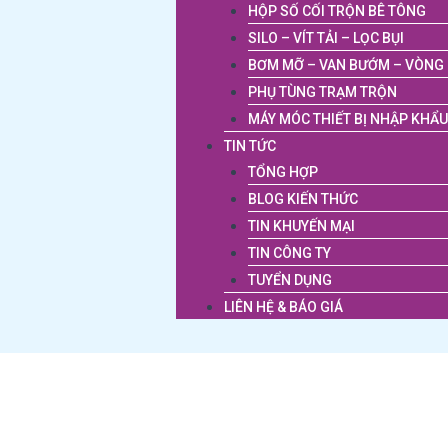
HỘP SỐ CỐI TRỘN BÊ TÔNG
SILO – VÍT TẢI – LỌC BỤI
BƠM MỠ – VAN BƯỚM – VÒNG 
PHỤ TÙNG TRẠM TRỘN
MÁY MÓC THIẾT BỊ NHẬP KHẨU
TIN TỨC
TỔNG HỢP
BLOG KIẾN THỨC
TIN KHUYẾN MẠI
TIN CÔNG TY
TUYỂN DỤNG
LIÊN HỆ & BÁO GIÁ