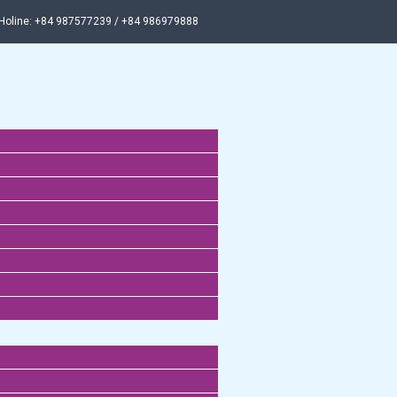
Holine: +84 987577239 / +84 986979888
Menu