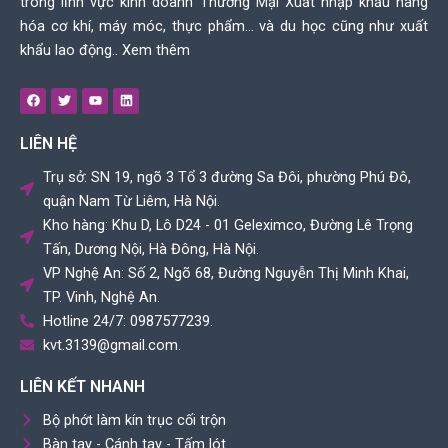
trong lĩnh vực kinh doanh Thương Mại Xuất nhập khẩu hàng
hóa cơ khí, máy móc, thực phẩm… và du học cũng như xuất
khẩu lao động..
Xem thêm
F
T
Y
L
a
w
o
i
c
i
u
n
e
t
t
k
LIÊN HỆ
b
t
u
e
o
e
b
d
o
r
e
i
Trụ sở: SN 19, ngõ 3 Tổ 3 đường Sa Đôi, phường Phú Đô,
k
n
quận Nam Từ Liêm, Hà Nội.
Kho hàng: Khu D, Lô D24 - 01 Geleximco, Đường Lê Trọng
Tấn, Dương Nội, Hà Đông, Hà Nội.
VP Nghệ An: Số 2, Ngõ 68, Đường Nguyễn Thị Minh Khai,
TP. Vinh, Nghệ An.
Hotline 24/7: 0987577239.
kvt.3139@gmail.com.
LIÊN KẾT NHANH
Bộ phớt làm kín trục cối trộn
Bàn tay - Cánh tay - Tấm lót