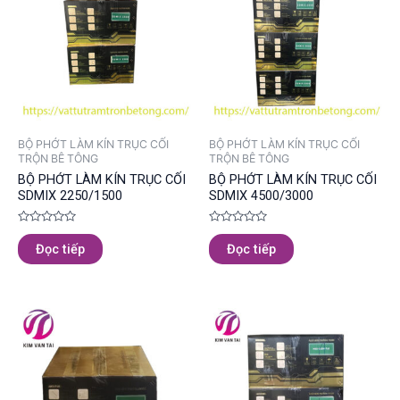
BỘ PHỚT LÀM KÍN TRỤC CỐI
BỘ PHỚT LÀM KÍN TRỤC CỐI
TRỘN BÊ TÔNG
TRỘN BÊ TÔNG
BỘ PHỚT LÀM KÍN TRỤC CỐI
BỘ PHỚT LÀM KÍN TRỤC CỐI
SDMIX 2250/1500
SDMIX 4500/3000
Được
Được
xếp
xếp
Đọc tiếp
Đọc tiếp
hạng
hạng
0
0
5
5
sao
sao