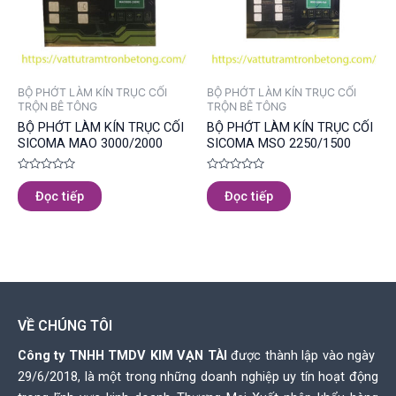
BỘ PHỚT LÀM KÍN TRỤC CỐI
BỘ PHỚT LÀM KÍN TRỤC CỐI
TRỘN BÊ TÔNG
TRỘN BÊ TÔNG
BỘ PHỚT LÀM KÍN TRỤC CỐI
BỘ PHỚT LÀM KÍN TRỤC CỐI
SICOMA MAO 3000/2000
SICOMA MSO 2250/1500
Được
Được
xếp
xếp
Đọc tiếp
Đọc tiếp
hạng
hạng
0
0
5
5
sao
sao
VỀ CHÚNG TÔI
Công ty TNHH TMDV KIM VẠN TÀI
được thành lập vào ngày
29/6/2018, là một trong những doanh nghiệp uy tín hoạt động