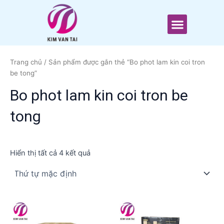
Nhảy
tới
Menu
nội
dung
Trang chủ
/ Sản phẩm được gắn thẻ “Bo phot lam kin coi tron
be tong”
Bo phot lam kin coi tron be
tong
Hiển thị tất cả 4 kết quả