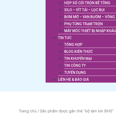
HỘP SỐ CỐI TRỘN BÊ TÔNG
SILO – VÍT TẢI – LỌC BỤI
BƠM MỠ – VAN BƯỚM – VÒNG 
PHỤ TÙNG TRẠM TRỘN
MÁY MÓC THIẾT BỊ NHẬP KHẨU
TIN TỨC
TỔNG HỢP
BLOG KIẾN THỨC
TIN KHUYẾN MẠI
TIN CÔNG TY
TUYỂN DỤNG
LIÊN HỆ & BÁO GIÁ
Trang chủ
/ Sản phẩm được gắn thẻ “bộ làm kín BHS”