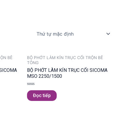
RỘN BÊ
BỘ PHỚT LÀM KÍN TRỤC CỐI TRỘN BÊ
TÔNG
 SICOMA
BỘ PHỚT LÀM KÍN TRỤC CỐI SICOMA
MSO 2250/1500
Được
xếp
Đọc tiếp
hạng
0
5
sao