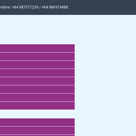
Holine: +84 987577239 / +84 986979888
Menu