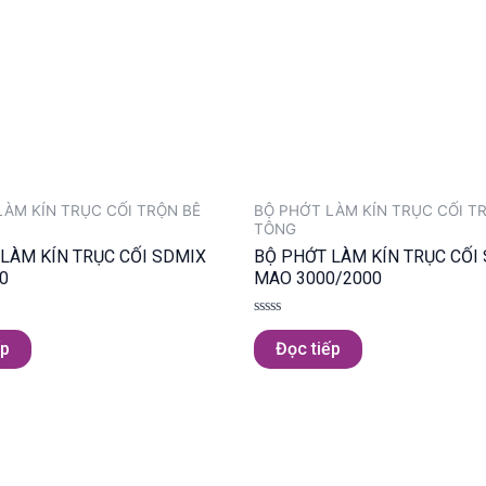
LÀM KÍN TRỤC CỐI TRỘN BÊ
BỘ PHỚT LÀM KÍN TRỤC CỐI T
TÔNG
LÀM KÍN TRỤC CỐI SDMIX
BỘ PHỚT LÀM KÍN TRỤC CỐI
0
MAO 3000/2000
Được
xếp
ếp
Đọc tiếp
hạng
0
5
sao