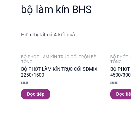
bộ làm kín BHS
Hiển thị tất cả 4 kết quả
BỘ PHỚT LÀM KÍN TRỤC CỐI TRỘN BÊ
BỘ PHỚT 
TÔNG
TÔNG
BỘ PHỚT LÀM KÍN TRỤC CỐI SDMIX
BỘ PHỚT 
2250/1500
4500/300
Được
Được
xếp
xếp
Đọc tiếp
Đọc ti
hạng
hạng
0
0
5
5
sao
sao