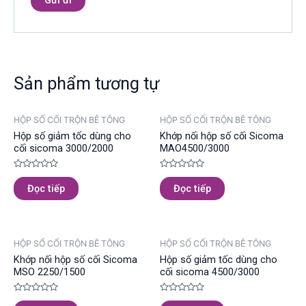
Sản phẩm tương tự
HỘP SỐ CỐI TRỘN BÊ TÔNG
HỘP SỐ CỐI TRỘN BÊ TÔNG
Hộp số giảm tốc dùng cho
Khớp nối hộp số cối Sicoma
cối sicoma 3000/2000
MAO4500/3000
Được
Được
xếp
xếp
Đọc tiếp
Đọc tiếp
hạng
hạng
0
0
5
5
sao
sao
HỘP SỐ CỐI TRỘN BÊ TÔNG
HỘP SỐ CỐI TRỘN BÊ TÔNG
Khớp nối hộp số cối Sicoma
Hộp số giảm tốc dùng cho
MSO 2250/1500
cối sicoma 4500/3000
Được
Được