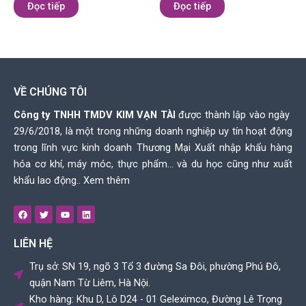
xếp
xếp
Đọc tiếp
Đọc tiếp
hạng
hạng
0
0
5
5
sao
sao
VỀ CHÚNG TÔI
Công ty TNHH TMDV KIM VẠN TÀI
được thành lập vào ngày
29/6/2018, là một trong những doanh nghiệp uy tín hoạt động
trong lĩnh vực kinh doanh Thương Mại Xuất nhập khẩu hàng
hóa cơ khí, máy móc, thực phẩm… và du học cũng như xuất
khẩu lao động..
Xem thêm
F
T
Y
L
a
w
o
i
c
i
u
n
e
t
t
k
LIÊN HỆ
b
t
u
e
o
e
b
d
o
r
e
i
Trụ sở: SN 19, ngõ 3 Tổ 3 đường Sa Đôi, phường Phú Đô,
k
n
quận Nam Từ Liêm, Hà Nội.
Kho hàng: Khu D, Lô D24 - 01 Geleximco, Đường Lê Trọng