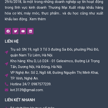
29/6/2018, là một trong những doanh nghiệp uy tín hoạt động
trong lĩnh vực kinh doanh Thương Mại Xuất nhập khẩu hàng
hóa cơ khí, máy móc, thực phẩm… và du học cũng như xuất
khẩu lao động..
Xem thêm
F
T
Y
L
a
w
o
i
c
i
u
n
e
t
t
k
LIÊN HỆ
b
t
u
e
o
e
b
d
o
r
e
i
Trụ sở: SN 19, ngõ 3 Tổ 3 đường Sa Đôi, phường Phú Đô,
k
n
quận Nam Từ Liêm, Hà Nội.
Kho hàng: Khu D, Lô D24 - 01 Geleximco, Đường Lê Trọng
Tấn, Dương Nội, Hà Đông, Hà Nội.
VP Nghệ An: Số 2, Ngõ 68, Đường Nguyễn Thị Minh Khai,
TP. Vinh, Nghệ An.
Hotline 24/7: 0987577239.
kvt.3139@gmail.com.
LIÊN KẾT NHANH