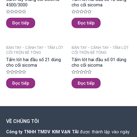
4500/3000
cho cối sicoma
Được
Được
xếp
xếp
Đọc tiếp
Đọc tiếp
hạng
hạng
0
0
5
5
sao
sao
BÀN TAY - CÁNH TAY - TẤM LÓT
BÀN TAY - CÁNH TAY - TẤM LÓT
CỐI TRỘN BÊ TÔNG
CỐI TRỘN BÊ TÔNG
Tấm lót hai đầu số 21 dùng
Tấm lót hai đầu số 01 dùng
cho cối sicoma
cho cối sicoma
Được
Được
xếp
xếp
Đọc tiếp
Đọc tiếp
hạng
hạng
0
0
5
5
sao
sao
VỀ CHÚNG TÔI
Công ty TNHH TMDV KIM VẠN TÀI
được thành lập vào ngày