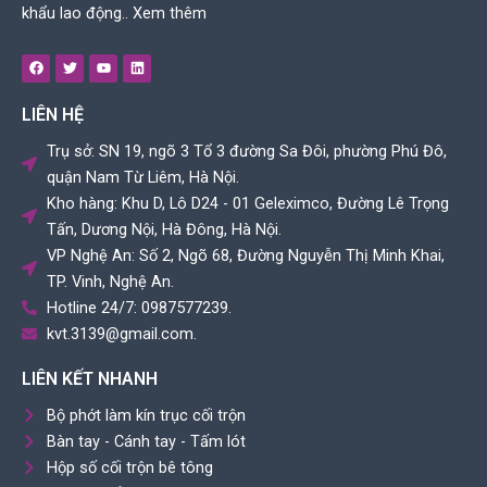
khẩu lao động..
Xem thêm
F
T
Y
L
a
w
o
i
c
i
u
n
e
t
t
k
LIÊN HỆ
b
t
u
e
o
e
b
d
o
r
e
i
Trụ sở: SN 19, ngõ 3 Tổ 3 đường Sa Đôi, phường Phú Đô,
k
n
quận Nam Từ Liêm, Hà Nội.
Kho hàng: Khu D, Lô D24 - 01 Geleximco, Đường Lê Trọng
Tấn, Dương Nội, Hà Đông, Hà Nội.
VP Nghệ An: Số 2, Ngõ 68, Đường Nguyễn Thị Minh Khai,
TP. Vinh, Nghệ An.
Hotline 24/7: 0987577239.
kvt.3139@gmail.com.
LIÊN KẾT NHANH
Bộ phớt làm kín trục cối trộn
Bàn tay - Cánh tay - Tấm lót
Hộp số cối trộn bê tông