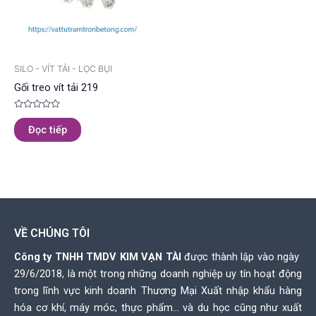
SILO - VÍT TẢI - LỌC BỤI
Gối treo vít tải 219
Được
xếp
Đọc tiếp
hạng
0
5
sao
VỀ CHÚNG TÔI
Công ty TNHH TMDV KIM VẠN TÀI
được thành lập vào ngày
29/6/2018, là một trong những doanh nghiệp uy tín hoạt động
trong lĩnh vực kinh doanh Thương Mại Xuất nhập khẩu hàng
hóa cơ khí, máy móc, thực phẩm… và du học cũng như xuất