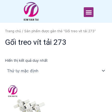
Nhảy
tới
Menu
nội
dung
Trang chủ
/ Sản phẩm được gắn thẻ “Gối treo vít tải 273”
Gối treo vít tải 273
Hiển thị kết quả duy nhất