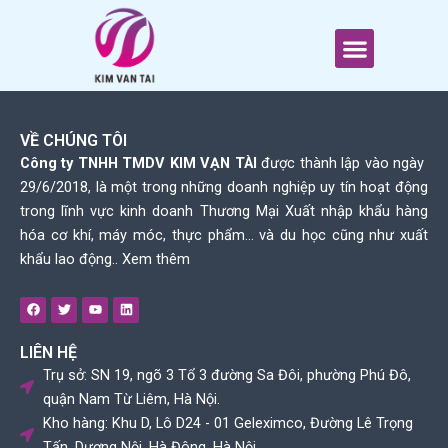
Nhảy
tới
Menu
nội
dung
VỀ CHÚNG TÔI
Công ty TNHH TMDV KIM VẠN TÀI
được thành lập vào ngày
29/6/2018, là một trong những doanh nghiệp uy tín hoạt động
trong lĩnh vực kinh doanh Thương Mại Xuất nhập khẩu hàng
hóa cơ khí, máy móc, thực phẩm… và du học cũng như xuất
khẩu lao động..
Xem thêm
F
T
Y
L
a
w
o
i
c
i
u
n
e
t
t
k
LIÊN HỆ
b
t
u
e
o
e
b
d
Trụ sở: SN 19, ngõ 3 Tổ 3 đường Sa Đôi, phường Phú Đô,
o
r
e
i
k
n
quận Nam Từ Liêm, Hà Nội.
Kho hàng: Khu D, Lô D24 - 01 Geleximco, Đường Lê Trọng
Tấn, Dương Nội, Hà Đông, Hà Nội.