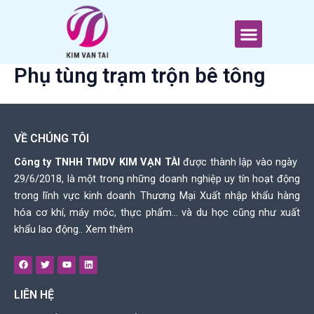
Nhảy
tới
Menu
nội
dung
Phụ tùng trạm trộn bê tông
VỀ CHÚNG TÔI
Công ty TNHH TMDV KIM VẠN TÀI
được thành lập vào ngày
29/6/2018, là một trong những doanh nghiệp uy tín hoạt động
trong lĩnh vực kinh doanh Thương Mại Xuất nhập khẩu hàng
hóa cơ khí, máy móc, thực phẩm… và du học cũng như xuất
khẩu lao động..
Xem thêm
F
T
Y
L
a
w
o
i
c
i
u
n
e
t
t
k
LIÊN HỆ
b
t
u
e
o
e
b
d
o
r
e
i