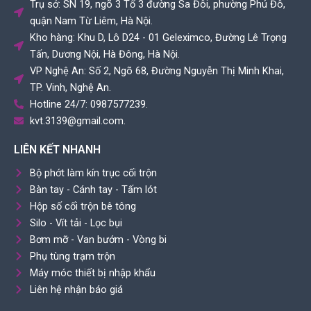
Trụ sở: SN 19, ngõ 3 Tổ 3 đường Sa Đôi, phường Phú Đô,
k
n
quận Nam Từ Liêm, Hà Nội.
Kho hàng: Khu D, Lô D24 - 01 Geleximco, Đường Lê Trọng
Tấn, Dương Nội, Hà Đông, Hà Nội.
VP Nghệ An: Số 2, Ngõ 68, Đường Nguyễn Thị Minh Khai,
TP. Vinh, Nghệ An.
Hotline 24/7: 0987577239.
kvt.3139@gmail.com.
LIÊN KẾT NHANH
Bộ phớt làm kín trục cối trộn
Bàn tay - Cánh tay - Tấm lót
Hộp số cối trộn bê tông
Silo - Vít tải - Lọc bụi
Bơm mỡ - Van bướm - Vòng bi
Phụ tùng trạm trộn
Máy móc thiết bị nhập khẩu
Liên hệ nhận báo giá