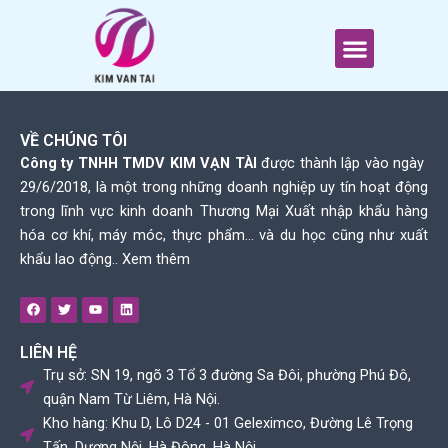
Nhảy
tới
Menu
nội
dung
VỀ CHÚNG TÔI
Công ty TNHH TMDV KIM VẠN TÀI
được thành lập vào ngày
29/6/2018, là một trong những doanh nghiệp uy tín hoạt động
trong lĩnh vực kinh doanh Thương Mại Xuất nhập khẩu hàng
hóa cơ khí, máy móc, thực phẩm… và du học cũng như xuất
khẩu lao động..
Xem thêm
F
T
Y
L
a
w
o
i
c
i
u
n
e
t
t
k
LIÊN HỆ
b
t
u
e
o
e
b
d
Trụ sở: SN 19, ngõ 3 Tổ 3 đường Sa Đôi, phường Phú Đô,
o
r
e
i
k
n
quận Nam Từ Liêm, Hà Nội.
Kho hàng: Khu D, Lô D24 - 01 Geleximco, Đường Lê Trọng
Tấn, Dương Nội, Hà Đông, Hà Nội.